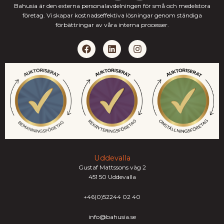
Bahusia är den externa personalavdelningen för små och medelstora
företag. Vi skapar kostnadseffektiva lösningar genom ständiga
förbättringar av våra interna processer.
F
L
I
a
i
n
c
n
s
e
k
t
b
e
a
o
d
g
o
i
r
k
n
a
m
Uddevalla
Gustaf Mattssons väg 2
451 50 Uddevalla
+46(0)52244 02 40
info@bahusia.se