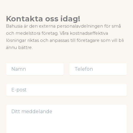
Kontakta oss idag!
Bahusia är den externa personalavdelningen för små
och medelstora företag. Våra kostnadseffektiva
lösningar riktas och anpassas till företagare som vill bli
ännu bättre.
K
o
n
Först
Sist
*
t
E
E
a
-
-
k
p
p
t
o
o
D
i
s
s
i
n
t
t
t
f
*
*
t
o
m
r