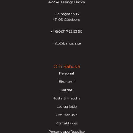
422 46 Hisings Backa
Odinsgatan 13
411 03 Göteborg
+46(0)31 762 53 50
info@bahusia.se
Om Bahusia
Personal
Ekonomi
Karriär
Rusta & matcha
Lediga jobb
Om Bahusia
Kontakta oss
Personuppgiftspolicy