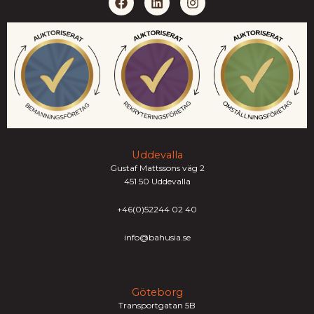
a
i
n
c
n
s
e
k
t
b
e
a
o
d
g
o
i
r
k
n
a
m
Uddevalla
Gustaf Mattssons väg 2
451 50 Uddevalla
+46(0)52244 02 40
info@bahusia.se
Göteborg
Transportgatan 5B